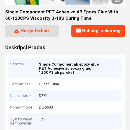
2
/
4
Single Component PET Adhesive AB Epoxy Glue With
60-120CPS Viscosity 3-10S Curing Time
Harga terbaik
Hubungi sekarang
Deskripsi Produk
Sorotan
,
Single Component ab epoxy glue
,
PET Adhesive ab epoxy glue
120CPS ab perekat
Tempat asal
Hunan, Cina
Nama merek
DEYI
Nomor model
DE-5503
Syarat-syarat
T/T
pembayaran