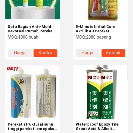
Satu Bagian Anti-Mold
5-Minute Initial Cure
Dekorasi Rumah Perekat
Akrilik AB Perekat
Cepat Penyembuhan
Perekat untuk Perangkat
MOQ:
1008 buah
MOQ:
2880 pasang
Sealant Lem Caulk untuk
Medis & Perbaikan
kamar mandi
Rumah
Harga
Kontak
Harga
Kontak
terbaik
terbaik
Rumah
Produk
Video
Tentang
Kami
Perekat struktural suhu
Waterproof Epoxy Tile
tinggi perekat lem epoksi
Grout Acid & Alkali