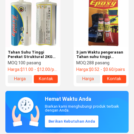
Tahan Suhu Tinggi
3 jam Waktu pengerasan
Perekat Struktural 2KG
Tahan suhu tinggi
Lem Epoxy Dan Resin
Perekat struktural 5kg
MOQ:
100 pasang
MOQ:
288 pasang
Epoxy Fenol
MF C11H12O3 N
Harga:
$11.00 - $12.00/pairs
Harga:
$0.52 - $0.60/pairs
Harga
Kontak
Harga
Kontak
terbaik
terbaik
Hemat Waktu Anda
Biarkan kami menghubungi produk terbaik
dengan Anda.
Berikan Kebutuhan Anda