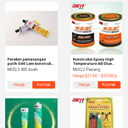
Perekat pemasangan
Konstruksi Epoxy High
putih G60 Lem konstruksi
Temperature AB Glue
bebas paku untuk logam
Untuk Produksi Industri
MOQ:
2.400 buah
MOQ:
2 Pasang
keramik kayu
Kimia
Harga:
$21.50 - $23.00/pairs
Harga
Kontak
Harga
Kontak
terbaik
terbaik