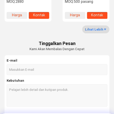
resin fenolik untuk
Resistant Colored Epoxy
MOQ:
2880
MOQ:
500 pasang
pengikat logam
Adhesive Caulk Sealant
Harga
Kontak
Harga
Kontak
Tur Pabrik
Kontrol
Hubungi
Berita
terbaik
terbaik
Kualitas
Kami
Lihat Lebih
Tinggalkan Pesan
Kami Akan Membalas Dengan Cepat
Kasus-Kasus
E-mail
Lem Epoksi AB
Perekat Akrilik Modifikasi
Kebutuhan
Tidak Ada Lagi Lem Kuku
perekat pengunci ulir
Pembuat gasket