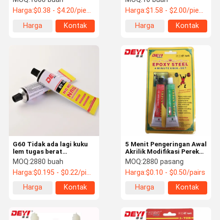
menit Waktu
Epoxy 400ml
Harga:
$0.38 - $4.20/pieces
Harga:
$1.58 - $2.00/pieces
Penyembuhan
Harga
Kontak
Harga
Kontak
terbaik
terbaik
G60 Tidak ada lagi kuku
5 Menit Pengeringan Awal
lem tugas berat
Akrilik Modifikasi Perekat
pemasangan perekat
AB Untuk Kebutuhan
MOQ:
2880 buah
MOQ:
2880 pasang
untuk kayu keramik
Medis Dan Rumah Tangga
Harga:
$0.195 - $0.22/pieces
Harga:
$0.10 - $0.50/pairs
logam lebih putih
Harga
Kontak
Harga
Kontak
terbaik
terbaik