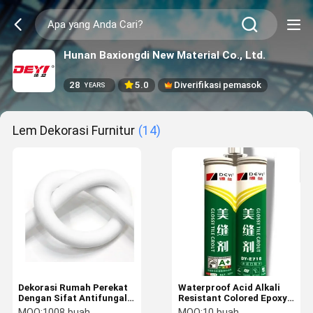
Hunan Baxiongdi New Material Co., Ltd.
28
5.0
Diverifikasi pemasok
YEARS
Lem Dekorasi Furnitur
(14)
Dekorasi Rumah Perekat
Waterproof Acid Alkali
Dengan Sifat Antifungal
Resistant Colored Epoxy
Satu Komponen 20-30
Grout Bahan baku utama
MOQ:
1008 buah
MOQ:
10 buah