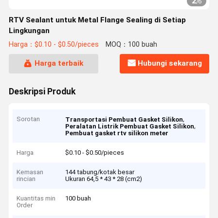
2
/
6
RTV Sealant untuk Metal Flange Sealing di Setiap
Lingkungan
Harga：$0.10 - $0.50/pieces
MOQ：100 buah
Harga terbaik
Hubungi sekarang
Deskripsi Produk
Sorotan
,
Transportasi Pembuat Gasket Silikon
,
Peralatan Listrik Pembuat Gasket Silikon
Pembuat gasket rtv silikon meter
Harga
$0.10 - $0.50/pieces
Kemasan
144 tabung/kotak besar
rincian
Ukuran 64,5 * 43 * 28 (cm2)
Kuantitas min
100 buah
Order