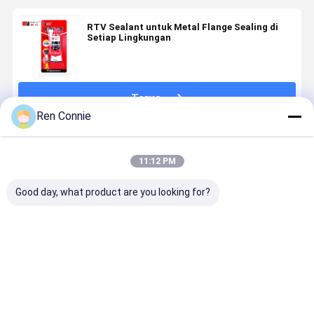
RTV Sealant untuk Metal Flange Sealing di
Setiap Lingkungan
Terus
Ren Connie
Rekomendasi Produk
11:12 PM
Good day, what product are you looking for?
DY-M587
DY-M587
PEMBUAT
DY-M586 
Perekat
PEMBUAT
GASKET
SILICONE
Sealant
GASKET
SILIKON DY-
SEALANT
Silikon (ASID)
SILIKON
M586
ADHESIVE
(NEUTRAL)
(NETRAL)
(ASID)
Harga terbaik
Harga terbaik
Harga terbaik
Harga terb